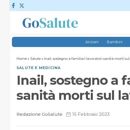
Vai al contenuto
Anziani
Bambini
Home
»
Salute
»
Inail, sostegno a familiari lavoratori sanità morti sul
SALUTE E MEDICINA
Inail, sostegno a f
sanità morti sul l
Redazione GoSalute
15 Febbraio 2023