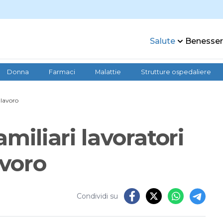
Salute
Benesse
Donna
Farmaci
Malattie
Strutture ospedaliere
 lavoro
amiliari lavoratori
avoro
Condividi su