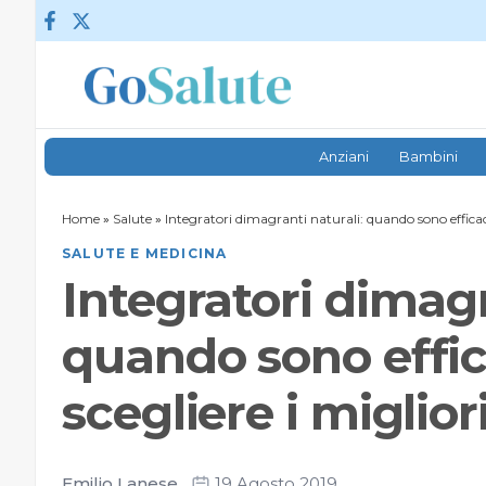
Vai al contenuto
Anziani
Bambini
Home
»
Salute
»
Integratori dimagranti naturali: quando sono efficac
SALUTE E MEDICINA
Integratori dimagr
quando sono effi
scegliere i miglior
Emilio Lanese
19 Agosto 2019