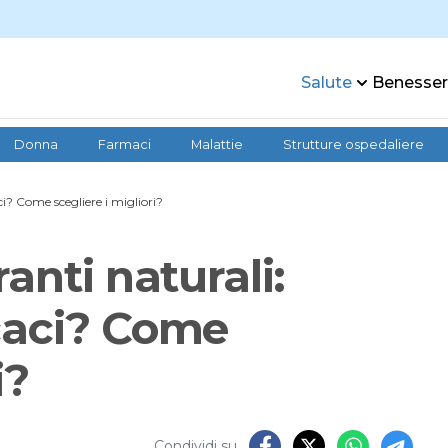
Salute
Benesse
Donna
Farmaci
Malattie
Strutture ospedaliere
i? Come scegliere i migliori?
anti naturali:
caci? Come
i?
Condividi su