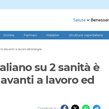
Salute
Benesse
Donna
Farmaci
Malattie
Strutture ospedaliere
erno davanti a lavoro ed energia
taliano su 2 sanità è
avanti a lavoro ed
Condividi su