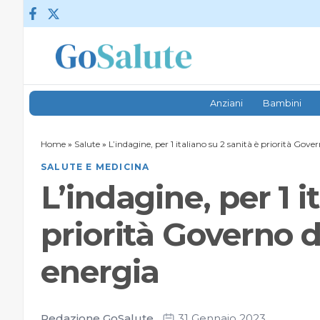
Vai al contenuto
Anziani
Bambini
Home
»
Salute
»
L’indagine, per 1 italiano su 2 sanità è priorità Gov
SALUTE E MEDICINA
L’indagine, per 1 i
priorità Governo d
energia
Redazione GoSalute
31 Gennaio 2023