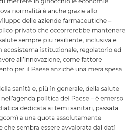
o di mettere in ginocchio le economie
ova normalità è anche grazie allo
viluppo delle aziende farmaceutiche –
blico-privato che occorrerebbe mantenere
alute sempre più resiliente, inclusiva e
 ecosistema istituzionale, regolatorio ed
vore all’Innovazione, come fattore
ento per il Paese anziché una mera spesa
lla sanità e, più in generale, della salute
 nell’agenda politica del Paese – è emerso
iatica dedicata ai temi sanitari, passata
 Agcom) a una quota assolutamente
ne che sembra essere avvalorata dai dati