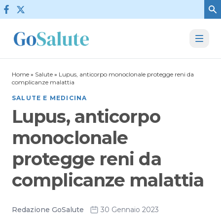
Vai al contenuto
Home
»
Salute
»
Lupus, anticorpo monoclonale protegge reni da
complicanze malattia
SALUTE E MEDICINA
Lupus, anticorpo
monoclonale
protegge reni da
complicanze malattia
Redazione GoSalute
30 Gennaio 2023