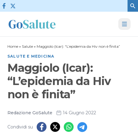
Vai al contenuto
Home
»
Salute
»
Maggiolo (Icar): “L’epidemia da Hiv non è finita”
SALUTE E MEDICINA
Maggiolo (Icar):
“L’epidemia da Hiv
non è finita”
Redazione GoSalute
14 Giugno 2022
Condividi su