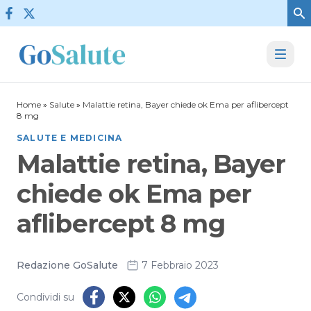
Vai al contenuto
Home
»
Salute
»
Malattie retina, Bayer chiede ok Ema per aflibercept
8 mg
SALUTE E MEDICINA
Malattie retina, Bayer
chiede ok Ema per
aflibercept 8 mg
Redazione GoSalute
7 Febbraio 2023
Condividi su