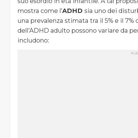
suo esordio in età infantile. A tal propo
mostra come l’
ADHD
sia uno dei distur
una prevalenza stimata tra il 5% e il 7% 
dell’ADHD adulto possono variare da pe
includono: