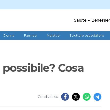
Salute
Benesse
Donna
Farmaci
Malattie
Strutture ospedaliere
 possibile? Cosa
Condividi su