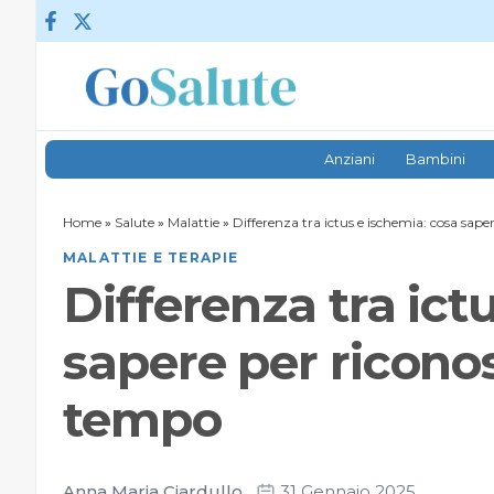
Vai al contenuto
Anziani
Bambini
Home
»
Salute
»
Malattie
»
Differenza tra ictus e ischemia: cosa sape
MALATTIE E TERAPIE
Differenza tra ict
sapere per riconos
tempo
Anna Maria Ciardullo
31 Gennaio 2025