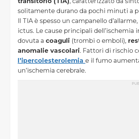
transitorio (TIA)
, caratterizzato da si
solitamente durano da pochi minuti a p
Il TIA è spesso un campanello d’allarme,
ictus. Le cause principali dell’ischemia 
dovuta a
coaguli
(trombi o emboli),
res
anomalie vascolari
. Fattori di rischio 
l’ipercolesterolemia
e il fumo aumenta
un’ischemia cerebrale.