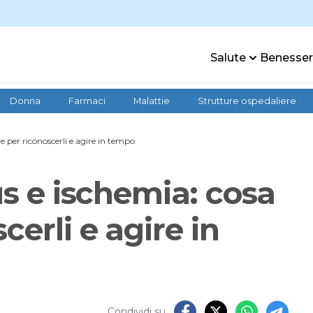
Salute
Benesse
Donna
Farmaci
Malattie
Strutture ospedaliere
re per riconoscerli e agire in tempo
us e ischemia: cosa
cerli e agire in
Condividi su