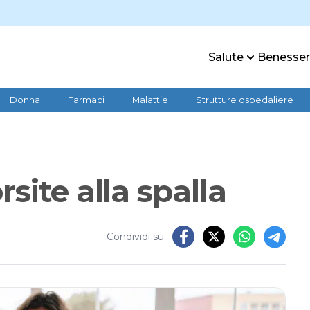
Salute
Benesse
Donna
Farmaci
Malattie
Strutture ospedaliere
site alla spalla
Condividi su