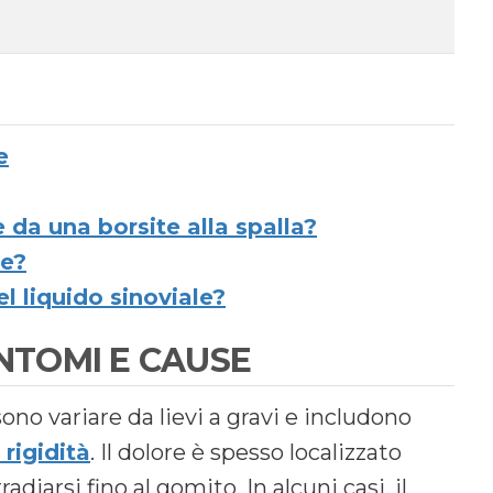
e
 da una borsite alla spalla?
te?
l liquido sinoviale?
INTOMI E CAUSE
no variare da lievi a gravi e includono
rigidità
. Il dolore è spesso localizzato
adiarsi fino al gomito. In alcuni casi, il