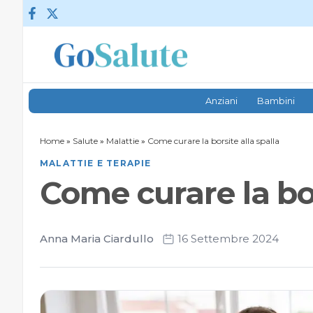
Vai al contenuto
Anziani
Bambini
Home
»
Salute
»
Malattie
»
Come curare la borsite alla spalla
MALATTIE E TERAPIE
Come curare la bor
Anna Maria Ciardullo
16 Settembre 2024