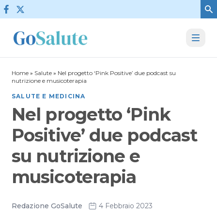
Vai al contenuto
Home
»
Salute
»
Nel progetto ‘Pink Positive’ due podcast su
nutrizione e musicoterapia
SALUTE E MEDICINA
Nel progetto ‘Pink
Positive’ due podcast
su nutrizione e
musicoterapia
Redazione GoSalute
4 Febbraio 2023