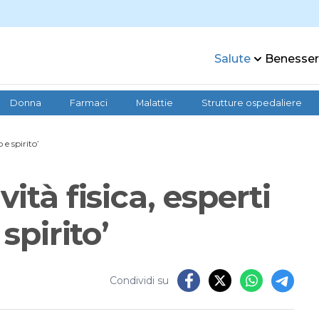
Salute
Benesse
Donna
Farmaci
Malattie
Strutture ospedaliere
 e spirito’
ità fisica, esperti
spirito’
Condividi su