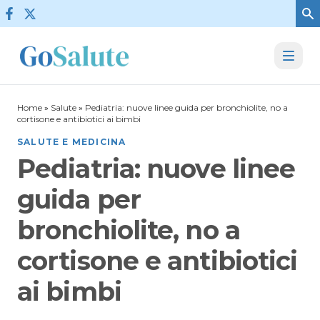
Vai al contenuto
Home
»
Salute
»
Pediatria: nuove linee guida per bronchiolite, no a
cortisone e antibiotici ai bimbi
SALUTE E MEDICINA
Pediatria: nuove linee
guida per
bronchiolite, no a
cortisone e antibiotici
ai bimbi