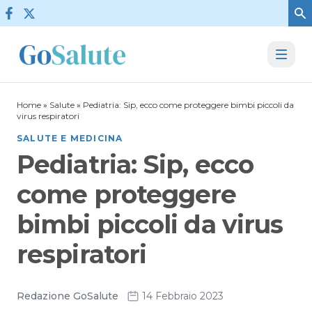
Vai al contenuto
Home
»
Salute
»
Pediatria: Sip, ecco come proteggere bimbi piccoli da
virus respiratori
SALUTE E MEDICINA
Pediatria: Sip, ecco
come proteggere
bimbi piccoli da virus
respiratori
Redazione GoSalute
14 Febbraio 2023