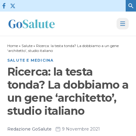
Vai al contenuto
Home
»
Salute
»
Ricerca: la testa tonda? La dobbiamo a un gene
‘architetto’, studio italiano
SALUTE E MEDICINA
Ricerca: la testa
tonda? La dobbiamo a
un gene ‘architetto’,
studio italiano
Redazione GoSalute
9 Novembre 2021