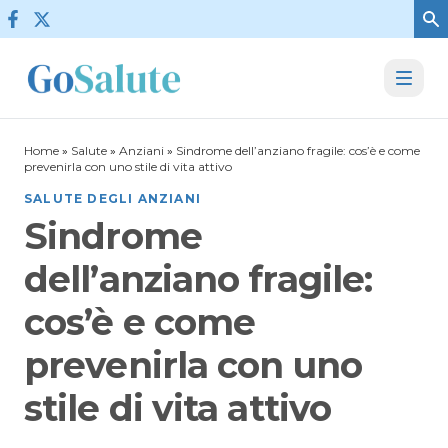
Vai al contenuto
Home
»
Salute
»
Anziani
»
Sindrome dell’anziano fragile: cos’è e come
prevenirla con uno stile di vita attivo
SALUTE DEGLI ANZIANI
Sindrome
dell’anziano fragile:
cos’è e come
prevenirla con uno
stile di vita attivo