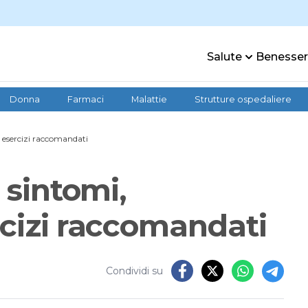
Salute
Benesse
Donna
Farmaci
Malattie
Strutture ospedaliere
e esercizi raccomandati
 sintomi,
rcizi raccomandati
Condividi su