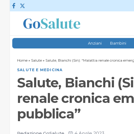
Vai al contenuto
Anziani
Bambini
Home
»
Salute
»
Salute, Bianchi (Sin): “Malattia renale cronica emer
SALUTE E MEDICINA
Salute, Bianchi (Si
renale cronica em
pubblica”
Redazione GoSalute
4 Aprile 2023