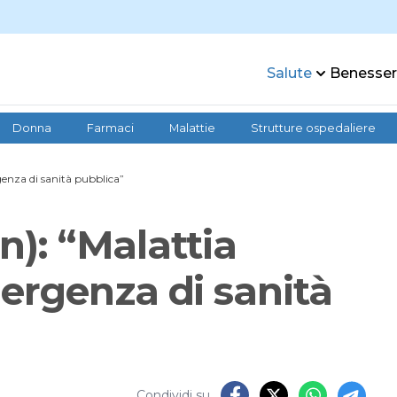
Salute
Benesse
Donna
Farmaci
Malattie
Strutture ospedaliere
genza di sanità pubblica”
n): “Malattia
ergenza di sanità
Condividi su