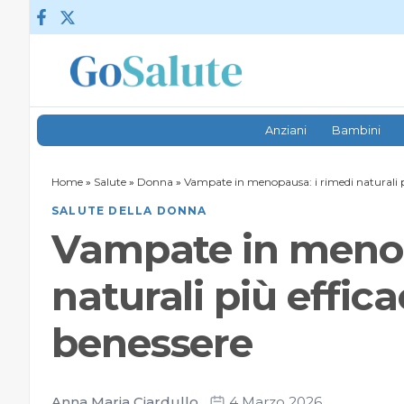
Vai al contenuto
Anziani
Bambini
Home
»
Salute
»
Donna
»
Vampate in menopausa: i rimedi naturali più
SALUTE DELLA DONNA
Vampate in menop
naturali più efficac
benessere
Anna Maria Ciardullo
4 Marzo 2026