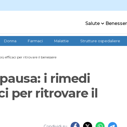
Salute
Benesse
Donna
Farmaci
Malattie
Strutture ospedaliere
 efficaci per ritrovare il benessere
ausa: i rimedi
i per ritrovare il
Condividi su