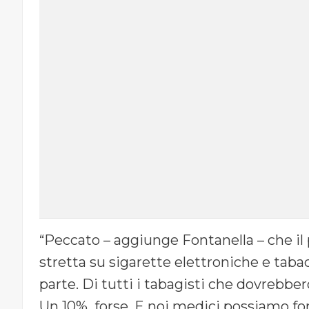
“Peccato – aggiunge Fontanella – che i
stretta su sigarette elettroniche e taba
parte. Di tutti i tabagisti che dovrebbe
Un 10%, forse, E noi medici possiamo f