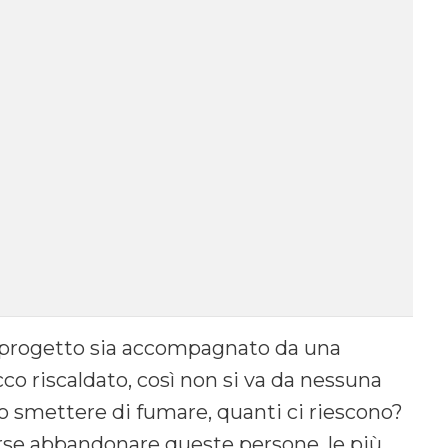
l progetto sia accompagnato da una
cco riscaldato, così non si va da nessuna
ro smettere di fumare, quanti ci riescono?
orse abbandonare queste persone, le più