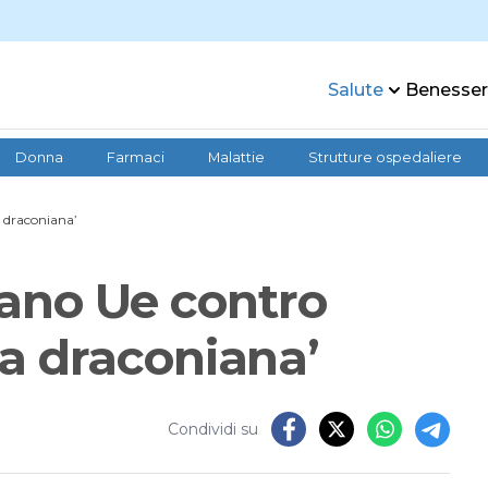
Salute
Benesse
Donna
Farmaci
Malattie
Strutture ospedaliere
a draconiana’
piano Ue contro
a draconiana’
Condividi su