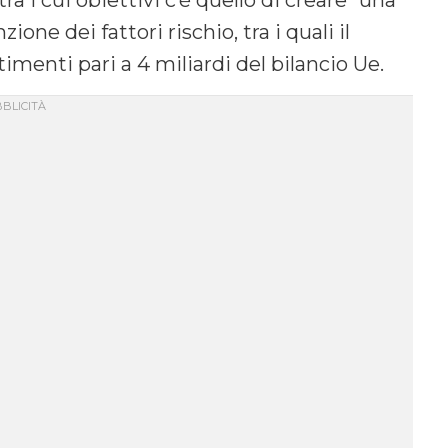
a i cui obiettivi c’è quello di creare “una
one dei fattori rischio, tra i quali il
menti pari a 4 miliardi del bilancio Ue.