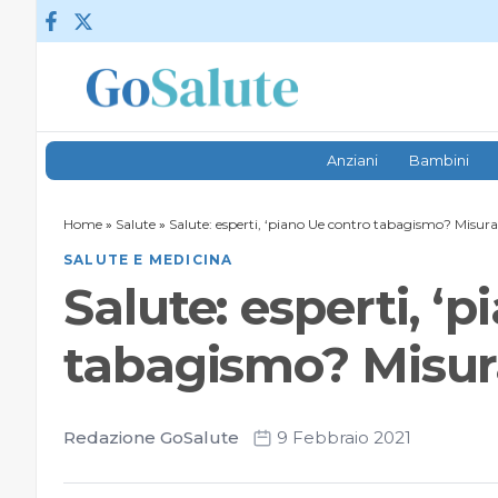
Vai al contenuto
Anziani
Bambini
Home
»
Salute
»
Salute: esperti, ‘piano Ue contro tabagismo? Misur
SALUTE E MEDICINA
Salute: esperti, ‘
tabagismo? Misur
Redazione GoSalute
9 Febbraio 2021