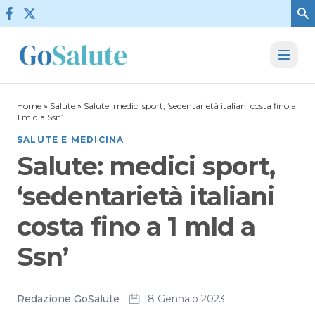
Vai al contenuto
Home
»
Salute
»
Salute: medici sport, ‘sedentarietà italiani costa fino a
1 mld a Ssn’
SALUTE E MEDICINA
Salute: medici sport,
‘sedentarietà italiani
costa fino a 1 mld a
Ssn’
Redazione GoSalute
18 Gennaio 2023