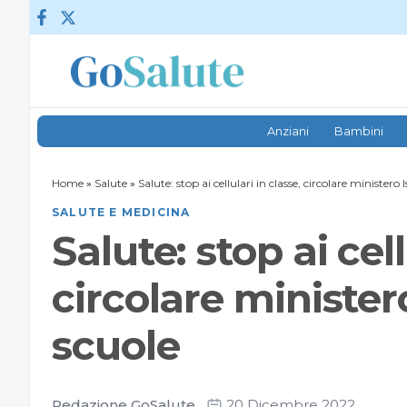
Vai al contenuto
Anziani
Bambini
Home
»
Salute
»
Salute: stop ai cellulari in classe, circolare ministero 
SALUTE E MEDICINA
Salute: stop ai cell
circolare minister
scuole
Redazione GoSalute
20 Dicembre 2022