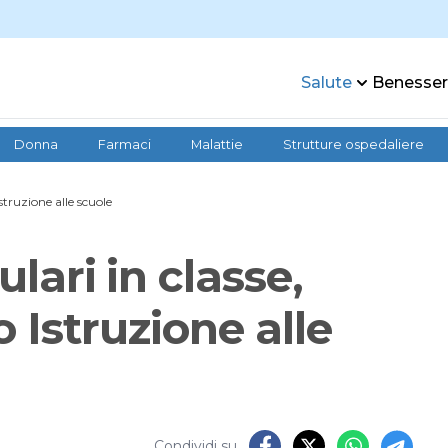
Salute
Benesse
Donna
Farmaci
Malattie
Strutture ospedaliere
Istruzione alle scuole
ulari in classe,
o Istruzione alle
Condividi su