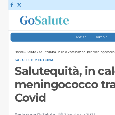
Vai al contenuto
Anziani
Bambini
Home
»
Salute
»
Salutequità, in calo vaccinazioni per meningococco 
SALUTE E MEDICINA
Salutequità, in ca
meningococco tra
Covid
Redazione GoSalute
2 Febbraio 2023