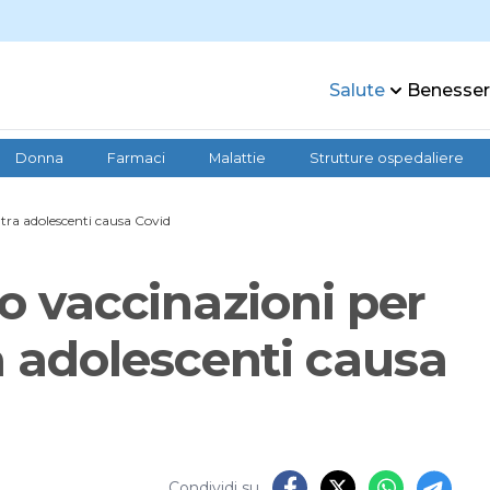
Salute
Benesse
Donna
Farmaci
Malattie
Strutture ospedaliere
tra adolescenti causa Covid
lo vaccinazioni per
 adolescenti causa
Condividi su