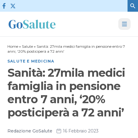
Vai al contenuto
Home
»
Salute
»
Sanità: 27mila medici famiglia in pensione entro 7
anni, ‘20% posticiperà a 72 anni’
SALUTE E MEDICINA
Sanità: 27mila medici
famiglia in pensione
entro 7 anni, ‘20%
posticiperà a 72 anni’
Redazione GoSalute
16 Febbraio 2023