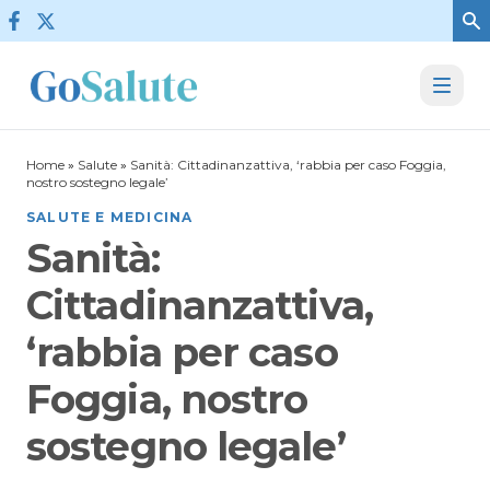
Vai al contenuto
Home
»
Salute
»
Sanità: Cittadinanzattiva, ‘rabbia per caso Foggia,
nostro sostegno legale’
SALUTE E MEDICINA
Sanità:
Cittadinanzattiva,
‘rabbia per caso
Foggia, nostro
sostegno legale’