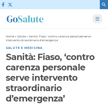
Vai al contenuto
Home
»
Salute
»
Sanità: Fiaso, ‘contro carenza personale serve
intervento straordinario d’emergenza’
SALUTE E MEDICINA
Sanità: Fiaso, ‘contro
carenza personale
serve intervento
straordinario
d’emergenza’