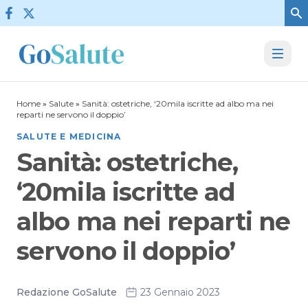
Vai al contenuto
Home
»
Salute
»
Sanità: ostetriche, ‘20mila iscritte ad albo ma nei
reparti ne servono il doppio’
SALUTE E MEDICINA
Sanità: ostetriche,
‘20mila iscritte ad
albo ma nei reparti ne
servono il doppio’
Redazione GoSalute
23 Gennaio 2023