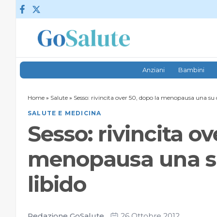
Vai al contenuto
Anziani
Bambini
Home
»
Salute
»
Sesso: rivincita over 50, dopo la menopausa una su d
SALUTE E MEDICINA
Sesso: rivincita ov
menopausa una su
libido
Redazione GoSalute
26 Ottobre 2012