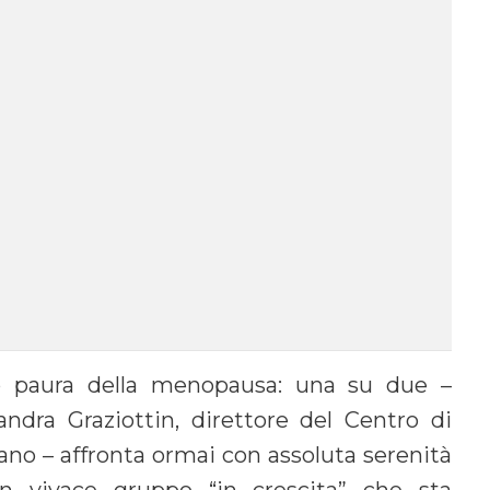
paura della menopausa: una su due –
andra Graziottin, direttore del Centro di
ano – affronta ormai con assoluta serenità
n vivace gruppo “in crescita” che sta