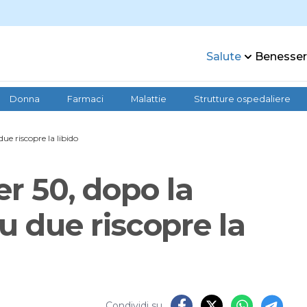
Salute
Benesse
Donna
Farmaci
Malattie
Strutture ospedaliere
ue riscopre la libido
er 50, dopo la
 due riscopre la
Condividi su