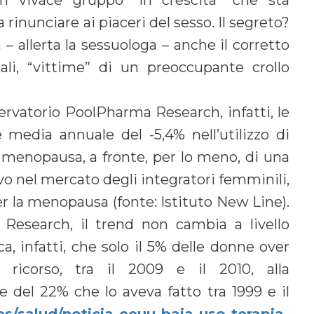
rinunciare ai piaceri del sesso. Il segreto?
 – allerta la sessuologa – anche il corretto
nali, “vittime” di un preoccupante crollo
ervatorio PoolPharma Research, infatti, le
ne media annuale del -5,4% nell’utilizzo di
n menopausa, a fronte, per lo meno, di una
vo nel mercato degli integratori femminili,
er la menopausa (fonte: Istituto New Line).
a Research, il trend non cambia a livello
a, infatti, che solo il 5% delle donne over
icorso, tra il 2009 e il 2010, alla
e del 22% che lo aveva fatto tra 1999 e il
s/salud/noticia-eeuu-baja-uso-terapia-