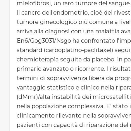
mielofibrosi, un raro tumore del sangue
Il cancro dell’endometrio, cioè del rives
tumore ginecologico più comune a livello
arriva alla diagnosi con una malattia a
En6/Gog3031/Nsgo ha confrontato l’imp
standard (carboplatino-paclitaxel) seguit
chemioterapia seguita da placebo, in p
primario avanzato o ricorrente. I risult
termini di sopravvivenza libera da progre
vantaggio statistico e clinico nella rip
(dMmr)/alta instabilità dei microsatellit
nella popolazione complessiva. E’ stato 
clinicamente rilevante nella sopravviven
pazienti con capacità di riparazione de