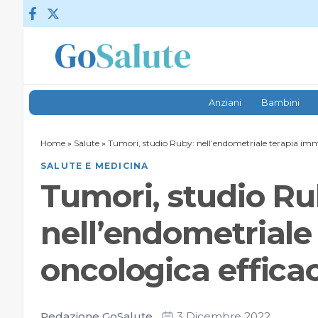
Vai al contenuto
Anziani
Bambini
Home
»
Salute
»
Tumori, studio Ruby: nell’endometriale terapia im
SALUTE E MEDICINA
Tumori, studio Ru
nell’endometriale
oncologica effica
Redazione GoSalute
3 Dicembre 2022