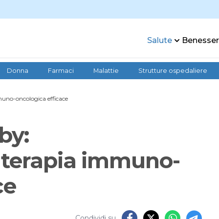
Salute
Benesse
Donna
Farmaci
Malattie
Strutture ospedaliere
muno-oncologica efficace
by:
 terapia immuno-
ce
Condividi su