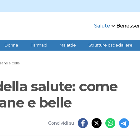
Salute
Benesse
Donna
Farmaci
Malattie
Strutture ospedaliere
sane e belle
ella salute: come
sane e belle
Condividi su