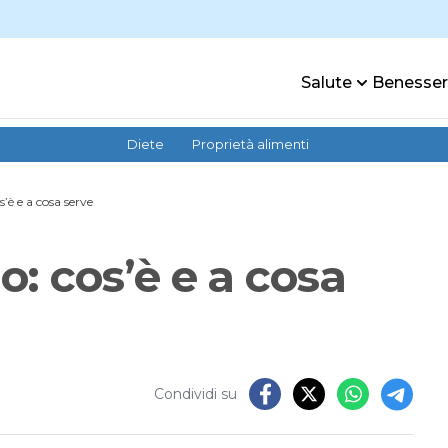
Salute
Benesse
Diete
Proprietà alimenti
è e a cosa serve
: cos’è e a cosa
Condividi su