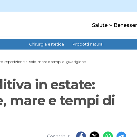
Salute
Benesse
Chirurgia estetica
Prodotti naturali
te: esposizione al sole, mare e tempi di guarigione
tiva in estate:
e, mare e tempi di
Condividi su