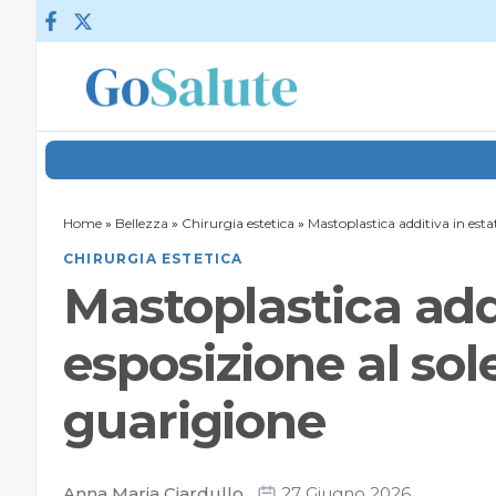
Vai al contenuto
Home
»
Bellezza
»
Chirurgia estetica
»
Mastoplastica additiva in esta
CHIRURGIA ESTETICA
Mastoplastica addi
esposizione al sol
guarigione
Anna Maria Ciardullo
27 Giugno 2026