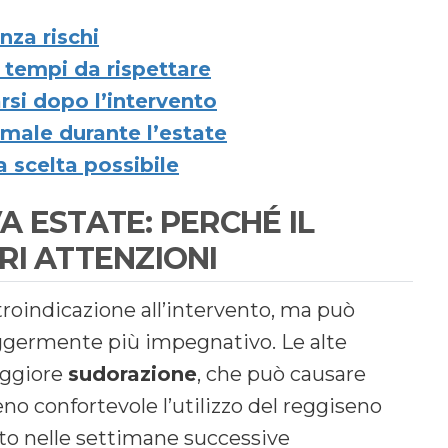
nza rischi
i tempi da rispettare
rsi dopo l’intervento
male durante l’estate
 scelta possibile
 ESTATE: PERCHÉ IL
RI ATTENZIONI
troindicazione all’intervento, ma può
germente più impegnativo. Le alte
aggiore
sudorazione
, che può causare
eno confortevole l’utilizzo del reggiseno
o nelle settimane successive