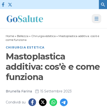
Vai al contenuto
Home
»
Bellezza
»
Chirurgia estetica
»
Mastoplastica additiva: cos’è e
come funziona
CHIRURGIA ESTETICA
Mastoplastica
additiva: cos’è e come
funziona
Brunella Farina
15 Settembre 2023
Condividi su