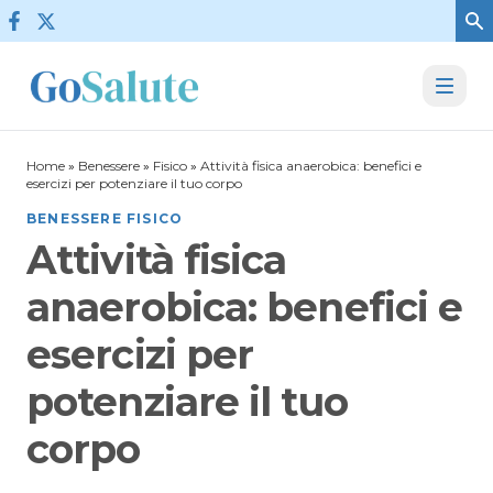
Vai al contenuto
Home
»
Benessere
»
Fisico
»
Attività fisica anaerobica: benefici e
esercizi per potenziare il tuo corpo
BENESSERE FISICO
Attività fisica
anaerobica: benefici e
esercizi per
potenziare il tuo
corpo