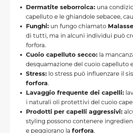
Dermatite seborroica:
una condizio
capelluto e le ghiandole sebacee, ca
Funghi:
un fungo chiamato
Malasse
di tutti, ma in alcuni individui può 
forfora.
Cuoio capelluto secco:
la mancanza
desquamazione del cuoio capelluto e 
Stress:
lo stress può influenzare il 
forfora
.
Lavaggio frequente dei capelli:
lav
i naturali oli protettivi del cuoio cap
Prodotti per capelli aggressivi:
alc
styling possono contenere ingredienti
e peggiorano la
forfora
.