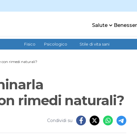
Salute
Benesse
Fisico
Psicologico
Stile di vita sani
 con rimedi naturali?
minarla
on rimedi naturali?
Condividi su