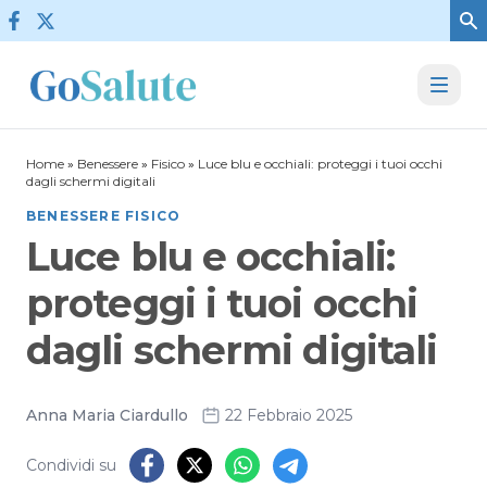
Vai al contenuto
Home
»
Benessere
»
Fisico
»
Luce blu e occhiali: proteggi i tuoi occhi
dagli schermi digitali
BENESSERE FISICO
Luce blu e occhiali:
proteggi i tuoi occhi
dagli schermi digitali
Anna Maria Ciardullo
22 Febbraio 2025
Condividi su