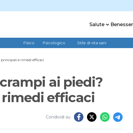
Salute
Benesse
Fisico
Psicologico
Stile di vita sani
rincipali e rimedi efficaci
crampi ai piedi?
 rimedi efficaci
Condividi su