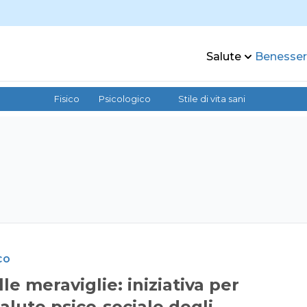
Salute
Benesse
Fisico
Psicologico
Stile di vita sani
CO
le meraviglie: iniziativa per
salute psico-sociale degli