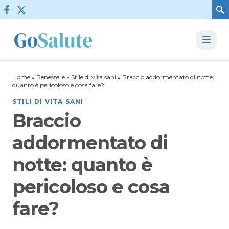
Vai al contenuto
Home
»
Benessere
»
Stile di vita sani
»
Braccio addormentato di notte:
quanto è pericoloso e cosa fare?
STILI DI VITA SANI
Braccio
addormentato di
notte: quanto è
pericoloso e cosa
fare?