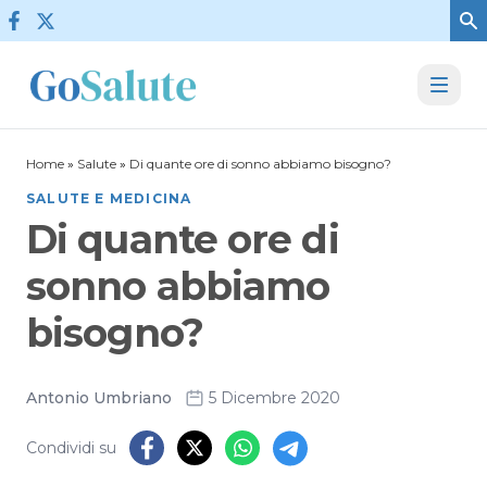
Vai al contenuto
Home
»
Salute
»
Di quante ore di sonno abbiamo bisogno?
SALUTE E MEDICINA
Di quante ore di
sonno abbiamo
bisogno?
Antonio Umbriano
5 Dicembre 2020
Condividi su