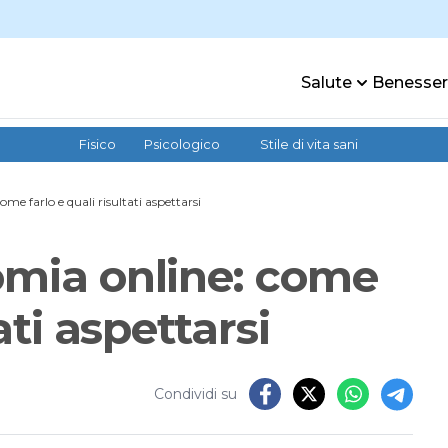
Salute
Benesse
Fisico
Psicologico
Stile di vita sani
me farlo e quali risultati aspettarsi
omia online: come
ati aspettarsi
Condividi su