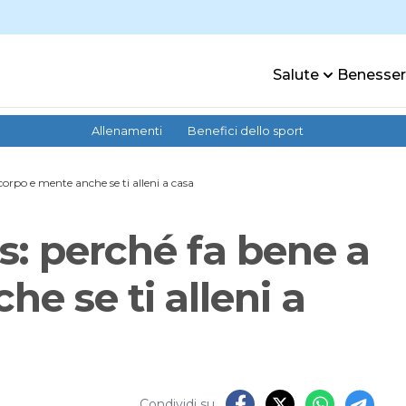
Salute
Benesse
Allenamenti
Benefici dello sport
 corpo e mente anche se ti alleni a casa
es: perché fa bene a
e se ti alleni a
Condividi su