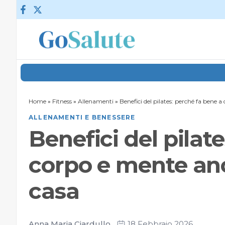
Vai al contenuto
Home
»
Fitness
»
Allenamenti
»
Benefici del pilates: perché fa bene a
ALLENAMENTI E BENESSERE
Benefici del pilat
corpo e mente anch
casa
Anna Maria Ciardullo
18 Febbraio 2026