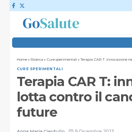
Vai al contenuto
Home
»
Ricerca
»
Cure sperimentali
»
Terapia CAR T: innovazione nell
CURE SPERIMENTALI
Terapia CAR T: in
lotta contro il ca
future
Anna Maria Ciardullo
9 Dicembre 2023