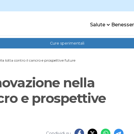
Salute
Benesse
Cure sperimentali
a lotta contro il cancro e prospettive future
novazione nella
ncro e prospettive
Condividi su