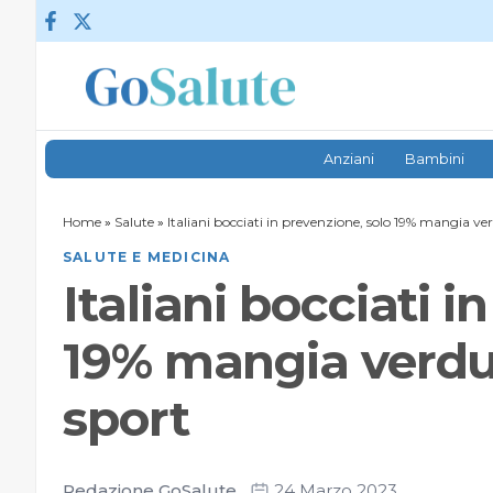
Vai al contenuto
Anziani
Bambini
Home
»
Salute
»
Italiani bocciati in prevenzione, solo 19% mangia ve
SALUTE E MEDICINA
Italiani bocciati i
19% mangia verdu
sport
Redazione GoSalute
24 Marzo 2023