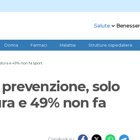
Salute
Benesse
Donna
Farmaci
Malattie
Strutture ospedaliere
rdura e 49% non fa sport
n prevenzione, solo
ra e 49% non fa
Condividi su