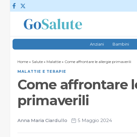
Vai al contenuto
Anziani
Bambini
Home
»
Salute
»
Malattie
»
Come affrontare le allergie primaverili
MALATTIE E TERAPIE
Come affrontare le
primaverili
Anna Maria Ciardullo
5 Maggio 2024