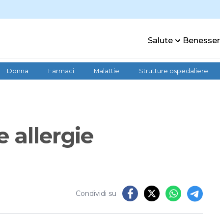
Salute
Benesse
Donna
Farmaci
Malattie
Strutture ospedaliere
 allergie
Condividi su