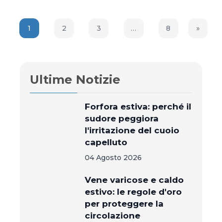
1
2
3
…
8
»
Next P
Ultime Notizie
Forfora estiva: perché il
sudore peggiora
l'irritazione del cuoio
capelluto
04 Agosto 2026
Vene varicose e caldo
estivo: le regole d'oro
per proteggere la
circolazione