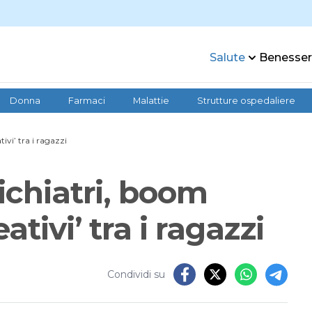
Salute
Benesse
Donna
Farmaci
Malattie
Strutture ospedaliere
ivi’ tra i ragazzi
ichiatri, boom
ativi’ tra i ragazzi
Condividi su