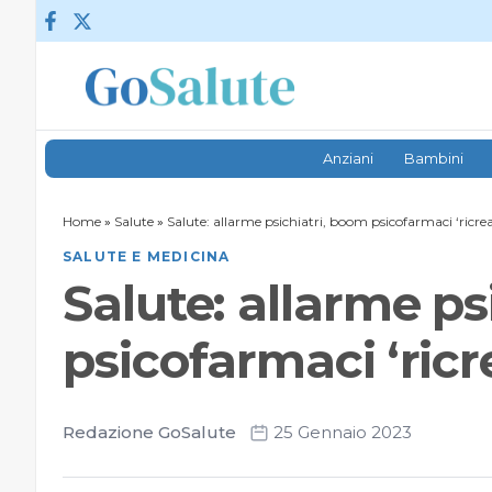
Vai al contenuto
Anziani
Bambini
Home
»
Salute
»
Salute: allarme psichiatri, boom psicofarmaci ‘ricreat
SALUTE E MEDICINA
Salute: allarme ps
psicofarmaci ‘ricre
Redazione GoSalute
25 Gennaio 2023