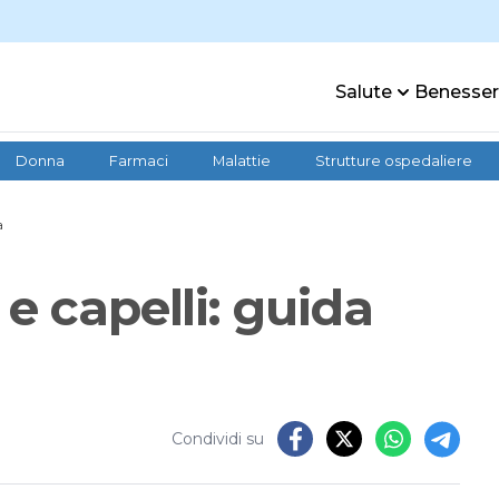
Salute
Benesse
Donna
Farmaci
Malattie
Strutture ospedaliere
a
e capelli: guida
Condividi su