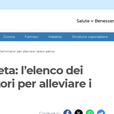
Salute
Benesse
Donna
Farmaci
Malattie
Strutture ospedaliere
fiammatori per alleviare i dolori pelvici
ta: l’elenco dei
ri per alleviare i
Condividi su