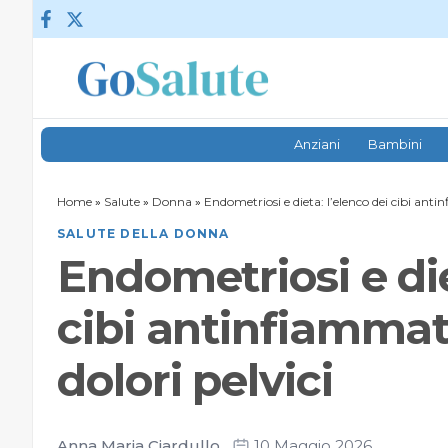
Vai al contenuto
Anziani
Bambini
Home
»
Salute
»
Donna
»
Endometriosi e dieta: l’elenco dei cibi antin
SALUTE DELLA DONNA
Endometriosi e die
cibi antinfiammato
dolori pelvici
Anna Maria Ciardullo
10 Maggio 2026