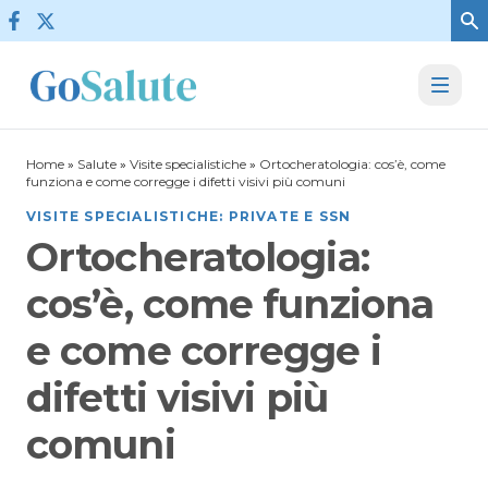
Vai al contenuto
Home
»
Salute
»
Visite specialistiche
»
Ortocheratologia: cos’è, come
funziona e come corregge i difetti visivi più comuni
VISITE SPECIALISTICHE: PRIVATE E SSN
Ortocheratologia:
cos’è, come funziona
e come corregge i
difetti visivi più
comuni