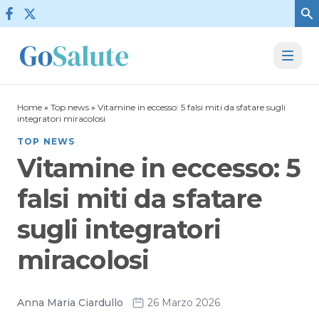
Vai al contenuto
Home
»
Top news
»
Vitamine in eccesso: 5 falsi miti da sfatare sugli
integratori miracolosi
TOP NEWS
Vitamine in eccesso: 5
falsi miti da sfatare
sugli integratori
miracolosi
Anna Maria Ciardullo
26 Marzo 2026